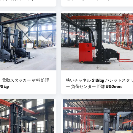
向 電動スタッカー 材料 処理
狭いチャネル 3 Way パレットスタ
0 kg
ー 負荷センター 距離 500mm