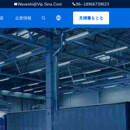
Waveshi@vip.sina.com
86--18966739623
源
企業情報
見積書をとる
描述