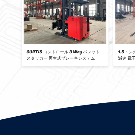
方向 フォーク
3方向電気パレットスタッカーフォーク
1
 kg 上げ高
リフト 狭い通路操作 定量容量1500KG
庫
最大高さ7000mm 高密度貯蔵環境