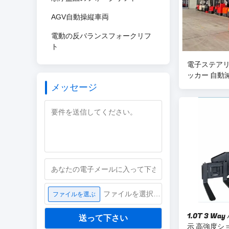
AGV自動操縦車両
電動の反バランスフォークリフ
ト
電子ステアリ
ッカー 自動
メッセージ
ファイルを選択してください
ファイルを選ぶ
1.0T 3 
送って下さい
示 高強度シ