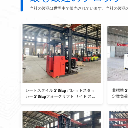
当社の製品は世界中で販売されています。当社の製品
ットスタッカ
1500 KG 三方向フォークリフト 48V 高
2
mm
容量鉛酸電池
い