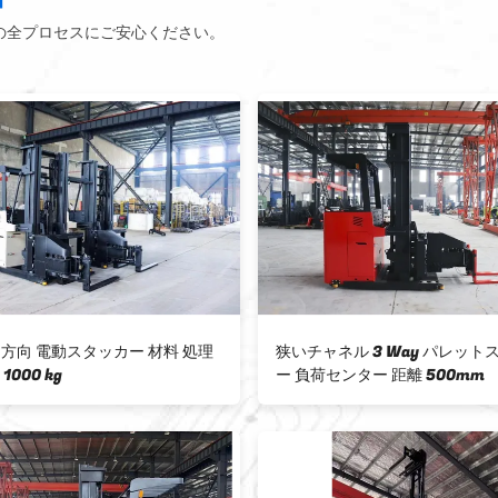
の全プロセスにご安心ください。
500kg 3 Way パレットスタッカー 狭
サイドスタンド・オン・
通路 ACドライブ 自動導向 広角
1.5 トンのアメリカン
ライブ・コントロール・