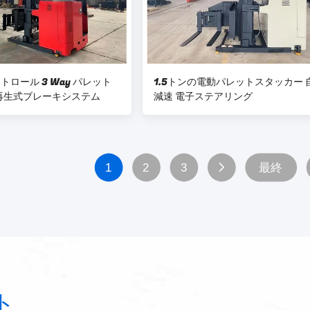
ントロール 3 Way パレット
1.5トンの電動パレットスタッカー 
再生式ブレーキシステム
減速 電子ステアリング
1
2
3
最終
ト