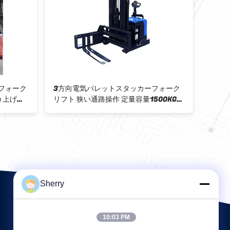
スタッカー 高貨
1.0T 3 Way パレットスタッカー 広角表
示 高強度ショック吸収ガントリー
Sherry
10:03 PM