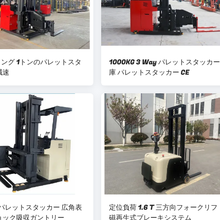
ング 1トンのパレットスタ
1000KG 3 Way パレットスタッカー
減速
庫 パレットスタッカー CE
Way パレットスタッカー 広角表
定位負荷 1.6 T 三方向フォークリフ
ョック吸収ガントリー
磁再生式ブレーキシステム