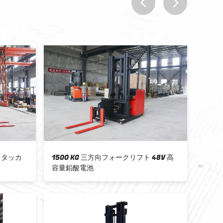
prev
next
電気スタッカー
YONGJIELI 3 方向パレットスタッカー
・カーティス・ド
最低 1480mm スタッキングチャネル
システム