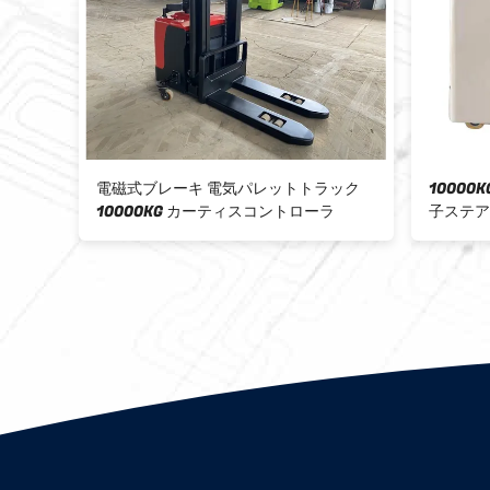
電気パレットトラック
10000KG スタンドパレットジャック 電
ティスコントローラ
子ステアリング 統合水力ポンプ