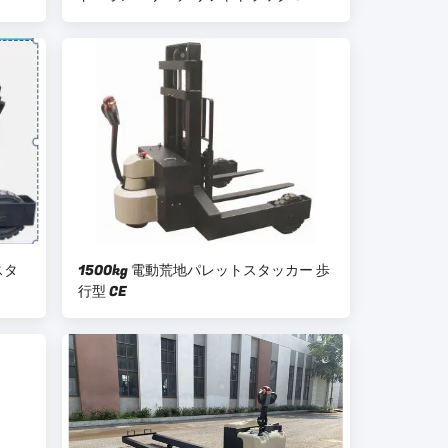
スタ
1500kg 電動荒地パレットスタッカー 歩
行型 CE