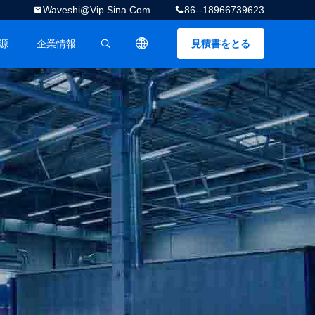
Waveshi@vip.sina.com
86--18966739623
源
企業情報
見積書をとる
描述