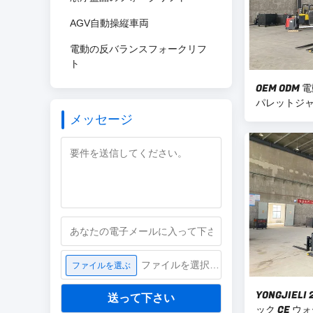
AGV自動操縦車両
電動の反バランスフォークリフ
ト
OEM ODM
パレットジャ
メッセージ
ー
ファイルを選択してください
ファイルを選ぶ
YONGJIEL
送って下さい
ック CE 