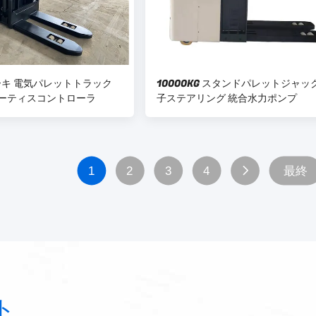
キ 電気パレットトラック
10000KG スタンドパレットジャッ
 カーティスコントローラ
子ステアリング 統合水力ポンプ
1
2
3
4
最終
ト