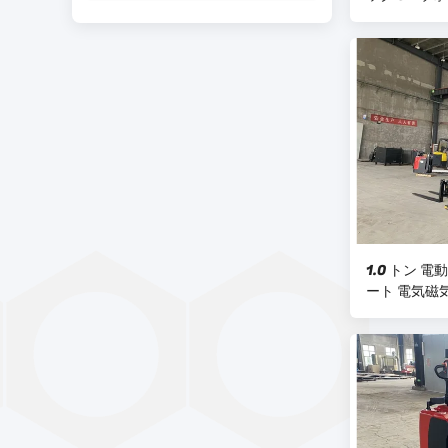
1.0 トン 
ート 電気磁