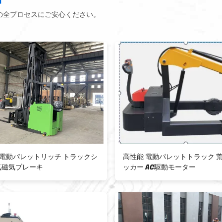
の全プロセスにご安心ください。
高性能 電動パレットトラック 荒地スタ
1500kg 電
ッカー AC駆動モーター
行型 CE